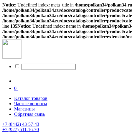
Notice
: Undefined index: meta_title in
/home/polkan34/polkan34.ru/
/home/polkan34/polkan34.ru/docs/catalog/controller/product/cat
/home/polkan34/polkan34.ru/docs/catalog/controller/product/cat
/home/polkan34/polkan34.ru/docs/catalog/controller/product/cat
line
135
Notice
: Undefined index: name in
/home/polkan34/polkan34.
/home/polkan34/polkan34.ru/docs/catalog/controller/product/cat
/home/polkan34/polkan34.ru/docs/catalog/controller/extension/mo
0
Каталог товаров
Частые вопросы
Магазины
Обратная связь
+7 (8442) 43-57-43
+7 (927) 511-16-70