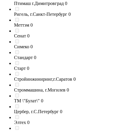
Птимаш г.Димитровград
0
Ригель, г.Санкт-Петербург
0
Меттэм
0
Сенат
0
Симеко
0
Стандарт
0
Старт
0
Стройинжиниринг,г.Саратов
0
Строммашина, г.Могилев
0
ТМ \"Булат\"
0
Цербер, г.С.Петербург
0
Элтех
0