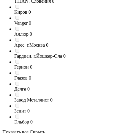
TITAN, Словения
0
Киров
0
Vanger
0
Аллюр
0
Арес, г.Москва
0
Гардиан, г.Йошкар-Ола
0
Герион
0
Глазов
0
Делга
0
Завод Металлист
0
Зенит
0
Эльбор
0
Показать все
Скрыть