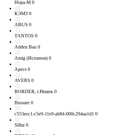
Нора-М
0
КЭМЗ
0
ABUS
0
TANTOS
0
Adden Bau
0
Amig (Испания)
0
Apecs
0
AVERS
0
BORDER, г.Рязань
0
Bussare
0
c553eec1-c5e9-11e9-ab84-000c294aa1d1
0
Sillur
0