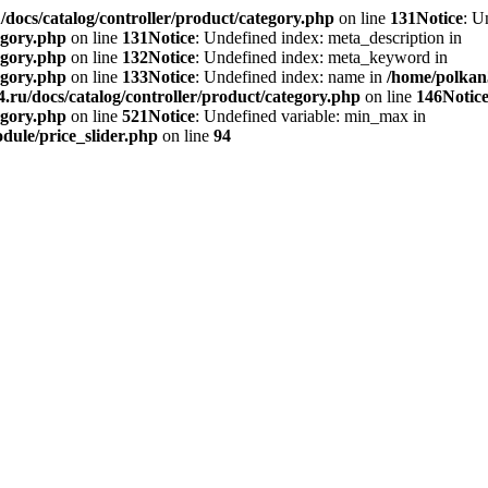
docs/catalog/controller/product/category.php
on line
131
Notice
: U
egory.php
on line
131
Notice
: Undefined index: meta_description in
egory.php
on line
132
Notice
: Undefined index: meta_keyword in
egory.php
on line
133
Notice
: Undefined index: name in
/home/polkan3
ru/docs/catalog/controller/product/category.php
on line
146
Notic
egory.php
on line
521
Notice
: Undefined variable: min_max in
dule/price_slider.php
on line
94