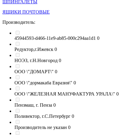
ШПИНГАЛЕТЫ
ЯЩИКИ ПОЧТОВЫЕ
Производитель:
45944593-d466-11e9-ab85-000c294aa1d1
0
Редуктор,г.Ижевск
0
НОЭЗ, г.Н.Новгород
0
ООО \"ДОМАРТ\"
0
ООО \"дормакаба Евразия\"
0
ООО \"ЖЕЛЕЗНАЯ МАНУФАКТУРА УРАЛА\"
0
Пензмаш, г. Пенза
0
Поливектор, г.С.Петербург
0
Производитель не указан
0